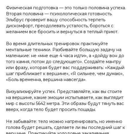
Физическая подготовка — это только половина успеха.
Вторая половина — психологическая готовность.
Эльбрус проверит вашу способность терпеть
дискомфорт, преодолевать усталость, бороться с
желанием все бросить и вернуться в теплый приют.
Во время длительных тренировок практикуйте
ментальные техники. Разбивайте большую задачу на
маленькие: не «мне еще 4 часа идти», а «дойду вон до
того камня, потом до следующего». Создайте мантру
или фразу, которая будет вас поддерживать: «Каждый
шаг приближает к вершине», «Я сильнее, чем думаю»,
«Боль временна, вершина навсегда».
Визуализируйте успех. Представляйте, как вы стоите
на вершине, какие эмоции испытываете, как выглядит
мир с высоты 5642 метра. Эти образы будут тянуть вас
вверх, когда тело будет просить пощады.
Не забывайте: тело можно натренировать, но именно
голова будет решать, сделаете ли вы последний шаг к
вершине. Практикуйте холодовые закаливания,