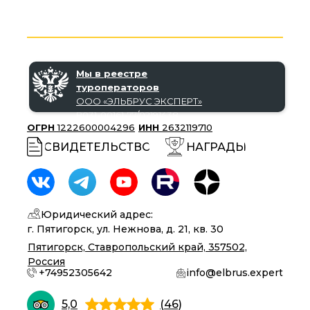
Мы в реестре
туроператоров
ООО «‎ЭЛЬБРУС ЭКСПЕРТ»‎
В031-00161-77/02191438
ОГРН
1222600004296
ИНН
2632119710
СВИДЕТЕЛЬСТВО
НАГРАДЫ
Юридический адрес:
г. Пятигорск, ул. Нежнова, д. 21, кв. 30
Пятигорск, Ставропольский край, 357502,
Россия
+74952305642
info@elbrus.expert
5,0
(46)