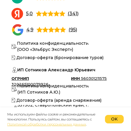
5,0
(341)
4,9
(95)
Политика конфиденциальности
(ООО «Эльбрус Эксперт»)
Договор-оферта (бронирование туров)
ИП Сотников Александр Юрьевич
ОГРНИП
ИНН
560301211575
320265100079926
Политика конфиденциальности
(ИП Сотников А.Ю.)
Договор-оферта (аренда снаряжения)
357502, Ставропольский край, г.
Пятигорск
Мы используем файлы cookie и рекомендательные
Выдача снаряжения осуществляется по адресу:
OK
технологии. Пользуясь сайтом, вы соглашаетесь с
г. Пятигорск, пл. Ленина, 13, этаж А, офис №2
Политикой обработки персональных данных
.