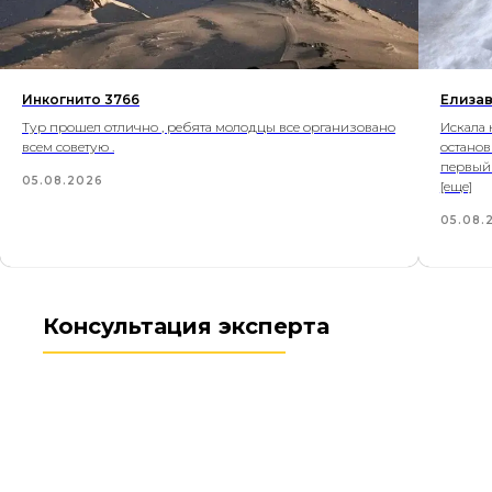
Инкогнито 3766
Елизав
Тур прошел отлично , ребята молодцы все организовано
Искала 
всем советую .
останови
первый
05.08.2026
[еще]
05.08.
Консультация эксперта