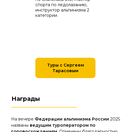
спорта по ледолазанию,
инструктор альпинизма 2
категории.
Туры с Сергеем
Тарасовым
Награды
На вечере
Федерации альпинизма России
2025
названы
ведущим туроператором по
горовосхождениям
. Отмечены благодарностью