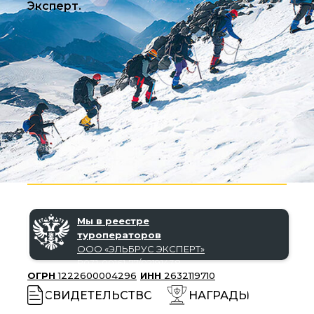
Эксперт.
Мы в реестре
туроператоров
ООО «‎ЭЛЬБРУС ЭКСПЕРТ»‎
В031-00161-77/02191438
ОГРН
1222600004296
ИНН
2632119710
СВИДЕТЕЛЬСТВО
НАГРАДЫ