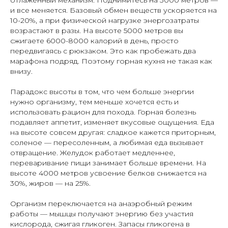
отлаженный механизм. Поднимитесь на 3000 метров —
и все меняется. Базовый обмен веществ ускоряется на
10-20%, а при физической нагрузке энергозатраты
возрастают в разы. На высоте 5000 метров вы
сжигаете 6000-8000 калорий в день, просто
передвигаясь с рюкзаком. Это как пробежать два
марафона подряд. Поэтому горная кухня не такая как
внизу.
Парадокс высоты в том, что чем больше энергии
нужно организму, тем меньше хочется есть и
использовать рацион для похода. Горная болезнь
подавляет аппетит, изменяет вкусовые ощущения. Еда
на высоте совсем другая: сладкое кажется приторным,
соленое — пересоленным, а любимая еда вызывает
отвращение. Желудок работает медленнее,
переваривание пищи занимает больше времени. На
высоте 4000 метров усвоение белков снижается на
30%, жиров — на 25%.
Организм переключается на анаэробный режим
работы — мышцы получают энергию без участия
кислорода, сжигая гликоген. Запасы гликогена в