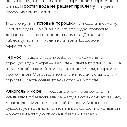
вызывает судороги, слабость, нарушение сердечного
ритма.
Простая вода не решает проблему
— нужны
изотонические напитки.
Можно купить
готовые порошки
или сделать самому:
на литр воды — чайная ложка соли, две столовые
ложки сахара, сок половины лимона. Добавьте
таблетку магния и калия из аптеки. Дешево и
эффективно.
Термос
— ваше спасение. Залили максимально
горячую воду с утра — весь день пьете горячий чай. На
штурмовой выход берите два: один с чаем, второй с
изотоником. Обязательно металлический, с широким
горлом. Пластиковые трескаются на морозе.
Алкоголь и кофе
— под запретом на высоте. Они
усиливают обезвоживание, нарушают акклиматизацию,
маскируют симптомы горной болезни. У кого-то
существует традиция отметить восхождение коньяком,
но оставьте это до спуска в базовый лагерь.