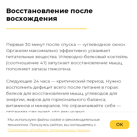
Восстановление после
восхождения
________________________
Первые 30 минут после спуска — «углеводное окно».
Организм максимально эффективно усваивает
питательные вещества. Углеводно-белковый коктейль
(соотношение 4:1) запускает восстановление мышц,
пополняет запасы гликогена.
Следующие 24 часа — критический период. Нужно
восполнить дефицит всего после питания в горах:
белков для восстановления мышц, углеводов для
энергии, жиров для гормонального баланса,
витаминов и минералов. Не ограничивайте себя —
организм сам знает, что ему нужно.
Мы используем файлы cookie и рекомендательные
Типичная ошибка — налегать на алкоголь сразу после
OK
технологии. Пользуясь сайтом, вы соглашаетесь с
спуска. Да, хочется отметить успех, но дайте организму
Политикой обработки персональных данных
.
хотя бы сутки на восстановление. Алкоголь замедляет