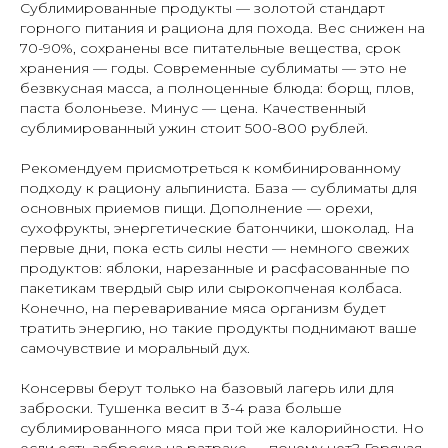
Сублимированные продукты — золотой стандарт
горного питания и рациона для похода. Вес снижен на
70-90%, сохранены все питательные вещества, срок
хранения — годы. Современные сублиматы — это не
безвкусная масса, а полноценные блюда: борщ, плов,
паста болоньезе. Минус — цена. Качественный
сублимированный ужин стоит 500-800 рублей.
Рекомендуем присмотреться к комбинированному
подходу к рациону альпиниста. База — сублиматы для
основных приемов пищи. Дополнение — орехи,
сухофрукты, энергетические батончики, шоколад. На
первые дни, пока есть силы нести — немного свежих
продуктов: яблоки, нарезанные и расфасованные по
пакетикам твердый сыр или сырокопченая колбаса.
Конечно, на переваривание мяса организм будет
тратить энергию, но такие продукты поднимают ваше
самочувствие и моральный дух.
Консервы берут только на базовый лагерь или для
заброски. Тушенка весит в 3-4 раза больше
сублимированного мяса при той же калорийности. Но