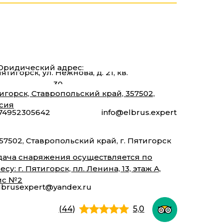
ридический адрес:
Пятигорск, ул. Нежнова, д. 21, кв.
30
игорск, Ставропольский край, 357502,
сия
74952305642
info@elbrus.expert
57502, Ставропольский край, г. Пятигорск
ача снаряжения осуществляется по
есу: г. Пятигорск, пл. Ленина, 13, этаж А,
ис №2
lbrusexpert@yandex.ru
(44)
5,0