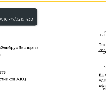
0161-77/02191438
Ю
г. 
Пят
Эльбрус Эксперт»)
Рос
+
)
3
575
Выд
тников А.Ю.)
адр
оф
e