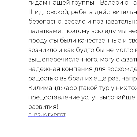
гидам нашей группы - Валерию Г
Шидловской, ребята действительн
безопасно, весело и познавательно
палатками, поэтому всю еду мы нес
продукты были качественные и св
возникло и как будто бы не могло 
вышеперечисленного, могу сказать,
надежная компания для восхожден
радостью выбрал их еще раз, нап
Килиманджаро (такой тур у них тож
предоставление услуг высочайшег
развития!
ELBRUS.EXPERT