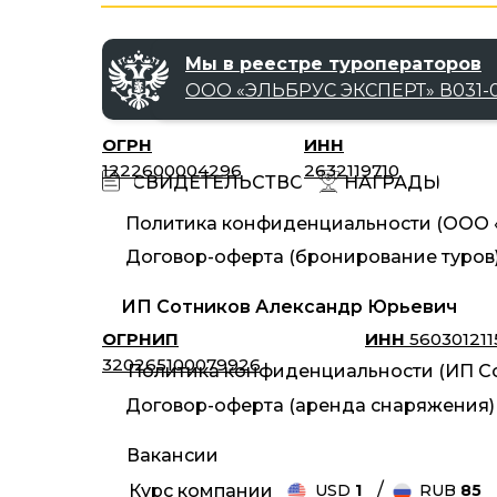
Мы в реестре туроператоров
ООО «‎ЭЛЬБРУС ЭКСПЕРТ»‎ В031-0
ОГРН
ИНН
1222600004296
2632119710
НАГРАДЫ
СВИДЕТЕЛЬСТВО
Политика конфиденциальности (ООО «
Договор-оферта (бронирование туров
ИП Сотников Александр Юрьевич
ОГРНИП
ИНН
560301211
320265100079926
Политика конфиденциальности (ИП Со
Договор-оферта (аренда снаряжения)
Вакансии
/
Курс компании
USD
1
RUB
85