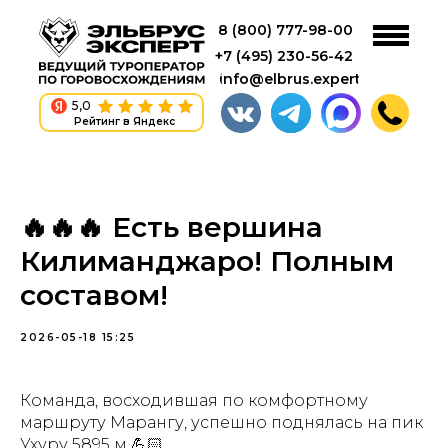
8 (800) 777-98-00
+7 (495) 230-56-42
info@elbrus.expert
5,0
Рейтинг в Яндекс
🔥🔥🔥 Есть вершина
Килиманджаро! Полным
составом!
2026-05-18 15:25
Команда, восходившая по комфортному
маршруту Марангу, успешно поднялась на пик
Ухуру 5895 м 💪🏻