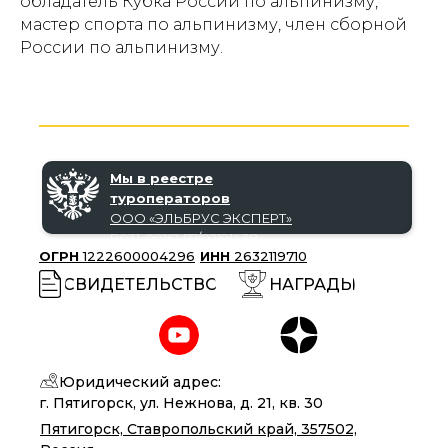
обладатель Кубка России по альпинизму,
мастер спорта по альпинизму, член сборной
России по альпинизму.
Мы в реестре
туроператоров
ООО «‎ЭЛЬБРУС ЭКСПЕРТ»‎
В031-00161-77/02191438
ОГРН
1222600004296
ИНН
2632119710
СВИДЕТЕЛЬСТВО
НАГРАДЫ
Юридический адрес:
г. Пятигорск, ул. Нежнова, д. 21, кв. 30
Пятигорск, Ставропольский край, 357502,