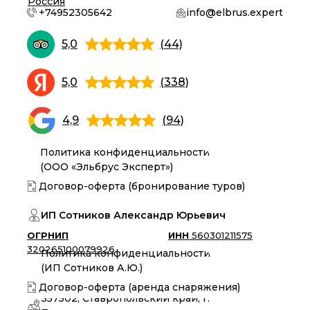
Россия
+74952305642
info@elbrus.expert
5,0
(44)
5,0
(338)
4,9
(94)
Политика конфиденциальности
(ООО «Эльбрус Эксперт»)
Договор-оферта (бронирование туров)
ИП Сотников Александр Юрьевич
ОГРНИП
ИНН
560301211575
320265100079926
Политика конфиденциальности
(ИП Сотников А.Ю.)
Договор-оферта (аренда снаряжения)
357502, Ставропольский край, г.