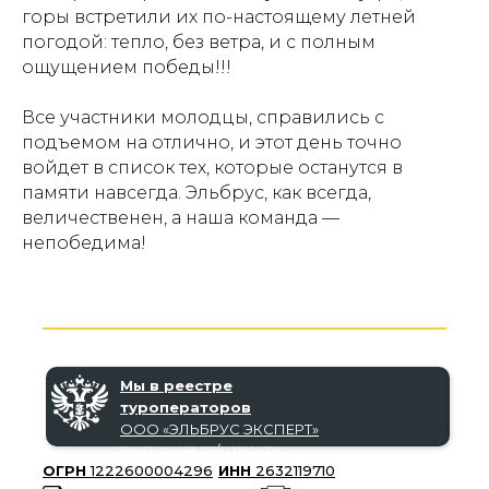
горы встретили их по-настоящему летней
погодой: тепло, без ветра, и с полным
ощущением победы!!!
Все участники молодцы, справились с
подъемом на отлично, и этот день точно
войдет в список тех, которые останутся в
памяти навсегда. Эльбрус, как всегда,
величественен, а наша команда —
непобедима!
Мы в реестре
туроператоров
ООО «‎ЭЛЬБРУС ЭКСПЕРТ»‎
В031-00161-77/02191438
ОГРН
1222600004296
ИНН
2632119710