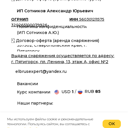
ИП Сотников Александр Юрьевич
ОГРНИП
ИНН
560301211575
320265100079926
Политика конфиденциальности
(ИП Сотников А.Ю.)
Договор-оферта (аренда снаряжения)
357502, Ставропольский край, г.
Пятигорск
Выдача снаряжения осуществляется по адресу:
г. Пятигорск, пл. Ленина, 13, этаж А, офис №2
elbrusexpert@yandex.ru
Вакансии
/
RUB
85
USD
1
Курс компании
Наши партнеры:
Мы используем файлы cookie и рекомендательные
OK
технологии. Пользуясь сайтом, вы соглашаетесь с