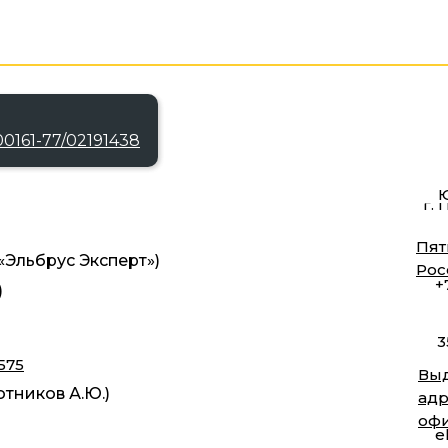
0161-77/02191438
Ю
г. 
Пят
Эльбрус Эксперт»)
Рос
+
)
3
575
Выд
тников А.Ю.)
адр
оф
e