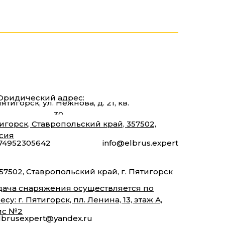
ридический адрес:
Пятигорск, ул. Нежнова, д. 21, кв.
30
игорск, Ставропольский край, 357502,
сия
74952305642
info@elbrus.expert
57502, Ставропольский край, г. Пятигорск
ача снаряжения осуществляется по
есу: г. Пятигорск, пл. Ленина, 13, этаж А,
ис №2
lbrusexpert@yandex.ru