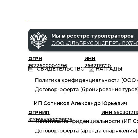
Мы в реестре туроператоров
ООО «‎ЭЛЬБРУС ЭКСПЕРТ»‎ В031-0
ОГРН
ИНН
1222600004296
2632119710
НАГРАДЫ
СВИДЕТЕЛЬСТВО
Политика конфиденциальности (ООО «
Договор-оферта (бронирование туров
ИП Сотников Александр Юрьевич
ОГРНИП
ИНН
560301211
320265100079926
Политика конфиденциальности (ИП Со
Договор-оферта (аренда снаряжения)