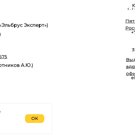
Ю
г. 
Пят
Эльбрус Эксперт»)
Рос
+
)
3
575
Выд
тников А.Ю.)
адр
оф
e
е
OK