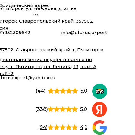
ридический адрес:
Пятигорск, ул. Нежнова, д. 21, кв.
30
игорск, Ставропольский край, 357502,
сия
74952305642
info@elbrus.expert
57502, Ставропольский край, г. Пятигорск
ача снаряжения осуществляется по
есу: г. Пятигорск, пл. Ленина, 13, этаж А,
ис №2
lbrusexpert@yandex.ru
(44)
5,0
(338)
5,0
(94)
4,9