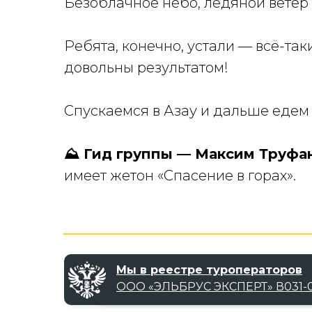
Безоблачное небо, ледяной ветер 
Ребята, конечно, устали — всё-так
довольны результатом!
Спускаемся в Азау и дальше едем 
⛰ Гид группы — Максим Труфан
имеет жетон «Спасение в горах».
Мы в реестре туроператоров
ООО «‎ЭЛЬБРУС ЭКСПЕРТ»‎ В031-0