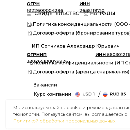
ОГРН
ИНН
1222600004296
2632119710
НАГРАДЫ
СВИДЕТЕЛЬСТВО
Политика конфиденциальности (ООО «
Договор-оферта (бронирование туров
ИП Сотников Александр Юрьевич
ОГРНИП
ИНН
560301211
320265100079926
Политика конфиденциальности (ИП Со
Договор-оферта (аренда снаряжения)
Вакансии
/
Курс компании
USD
1
RUB
85
Наши партнеры:
Мы используем файлы cookie и рекомендательны
технологии. Пользуясь сайтом, вы соглашаетесь с
Политикой обработки персональных данных
.