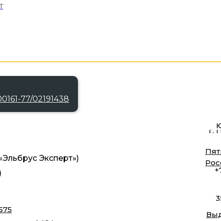
T
0161-77/02191438
Ю
г. 
Пят
Эльбрус Эксперт»)
Рос
+
)
3
575
Выд