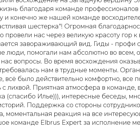
ршили восхождение на Западную вершину Э
 жизнь благодаря команде профессионалов
 ну и конечно же нашей команде восходител
астливая шестерка"! Огромная благодарнос
что провели нас через великую красоту гор к
ается завораживающий вид. Гиды - профи с
е люди, помогали нам абсолютно во всем, о
нас вопросы. Во время восхождения оказ
 требовалась нам в трудные моменты. Орган
, всё было действительно комфортно, все 
с лихвой. Приятная атмосфера в команде, в
а (спасибо Илье))), интересные беседы, мн
историй. Поддержка со стороны сотрудник
ра, моментальная реакция на все интересу
е команде Elbrus Expert за исполнение меч