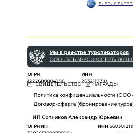
ELBRUS.EXPER
Мы в реестре туроператоров
ООО «‎ЭЛЬБРУС ЭКСПЕРТ»‎ В031-0
ОГРН
ИНН
1222600004296
2632119710
НАГРАДЫ
СВИДЕТЕЛЬСТВО
Политика конфиденциальности (ООО «
Договор-оферта (бронирование туров
ИП Сотников Александр Юрьевич
ОГРНИП
ИНН
560301211
320265100079926