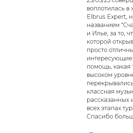
23/05/25 сове
воплотилась в
Elbrus Expert,
названием "Сч
и Илье, за то, 
которой открыв
просто отличны
интересующие 
помощь, какая
высоком уровне
перекрывались 
классная музык
рассказанных 
всех этапах ту
Спасибо большо