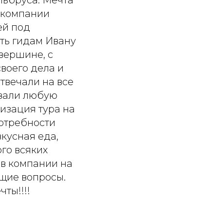
льбруса. Мечта
 компании
ей под
ть гидам Ивану
 вершине, с
воего дела и
твечали на все
ывали любую
изация тура на
потребности
кусная еда,
ого всяких
ов компании на
ющие вопросы.
ты!!!!