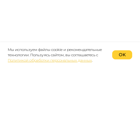
Мы используем файлы cookie и рекомендательные
OK
технологии. Пользуясь сайтом, вы соглашаетесь с
Политикой обработки персональных данных
.
Мы в реестре
туроператоров