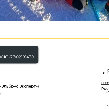
0161-77/02191438
Ю
г. 
Пят
Эльбрус Эксперт»)
Рос
+
)
3