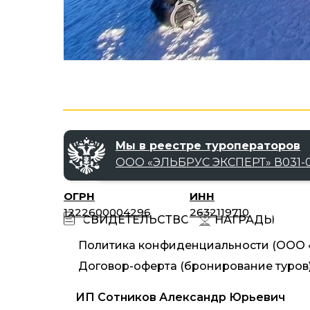
Мы в реестре туроператоров
ООО «‎ЭЛЬБРУС ЭКСПЕРТ»‎ В031-0
ОГРН
ИНН
1222600004296
2632119710
НАГРАДЫ
СВИДЕТЕЛЬСТВО
Политика конфиденциальности (ООО «
Договор-оферта (бронирование туров
ИП Сотников Александр Юрьевич