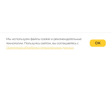
Мы используем файлы cookie и рекомендательные
OK
технологии. Пользуясь сайтом, вы соглашаетесь с
Политикой обработки персональных данных
.
Мы в реестре
туроператоров
ООО «‎ЭЛЬБРУС ЭКСПЕРТ»‎