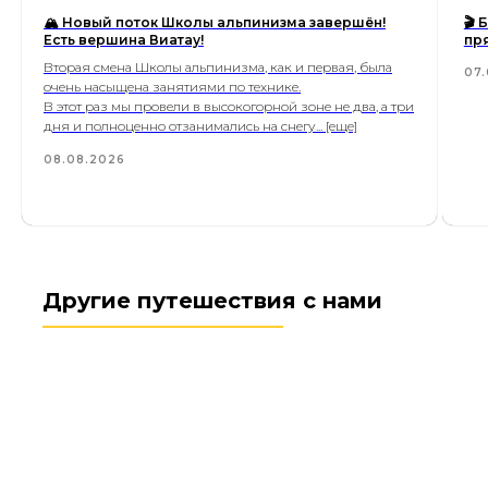
🏔 Новый поток Школы альпинизма завершён!
🎬
Есть вершина Виатау!
пр
Вторая смена Школы альпинизма, как и первая, была
07.
очень насыщена занятиями по технике.
В этот раз мы провели в высокогорной зоне не два, а три
дня и полноценно отзанимались на снегу... [еще]
08.08.2026
Другие путешествия с нами