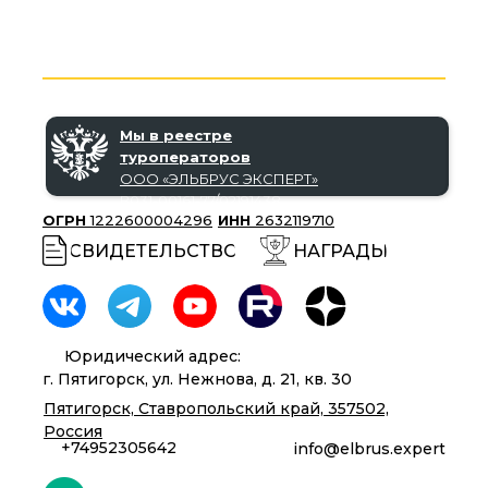
Мы в реестре
туроператоров
ООО «‎ЭЛЬБРУС ЭКСПЕРТ»‎
В031-00161-77/02191438
ОГРН
1222600004296
ИНН
2632119710
СВИДЕТЕЛЬСТВО
НАГРАДЫ
Юридический адрес:
г. Пятигорск, ул. Нежнова, д. 21, кв. 30
Пятигорск, Ставропольский край, 357502,
Россия
+74952305642
info@elbrus.expert