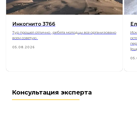
Инкогнито 3766
Ел
Тур прошел отлично , ребята молодцы все организовано
Иск
всем советую .
ост
пер
05.08.2026
[ещ
05.
Консультация эксперта