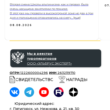
Вторая смена Школы альпинизма, как и первая, была
07
очень насыщена занятиями по технике.
В этот раз мы провели в высокогорной зоне не два, а три
дня и полноценно отзанимались на снегу... [еще]
08.08.2026
Мы в реестре
туроператоров
ООО «‎ЭЛЬБРУС ЭКСПЕРТ»‎
В031-00161-77/02191438
ОГРН
1222600004296
ИНН
2632119710
СВИДЕТЕЛЬСТВО
НАГРАДЫ
Юридический адрес:
г. Пятигорск, ул. Нежнова, д. 21, кв. 30