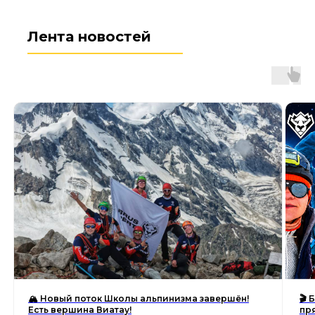
СКАЧАТЬ МЕНЮ В PDF
Лента новостей
КУПИТЬ ПАКЕТ
🏔 Новый поток Школы альпинизма завершён!
🎬
Есть вершина Виатау!
пр