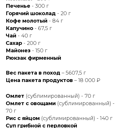
Печенье
- 300 г
Горячий шоколад
- 20 г
Кофе молотый
- 84 г
Капучино
- 67,5 г
Чай
- 40 г
Сахар
- 200 г
Майонез
- 150 г
Рюкзак фирменный
Вес пакета в поход
– 5607,5 г
Цена пакета продуктов
– 18 000 ₽
Омлет
(сублимированный) - 70 г
СКАЧАТЬ МЕНЮ В PDF
Омлет с овощами
(сублимированный) -
70 г
КУПИТЬ ПАКЕТ
Рис с яйцом
(сублимированный) - 140 г
Суп грибной с перловкой