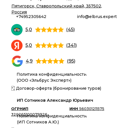
Пятигорск, Ставропольский край, 357502,
Россия
+74952305642
info@elbrus.expert
5,0
(45)
5,0
(341)
4,9
(95)
Политика конфиденциальности
(ООО «Эльбрус Эксперт»)
Договор-оферта (бронирование туров)
ИП Сотников Александр Юрьевич
ОГРНИП
ИНН
560301211575
320265100079926
Политика конфиденциальности
(ИП Сотников А.Ю.)