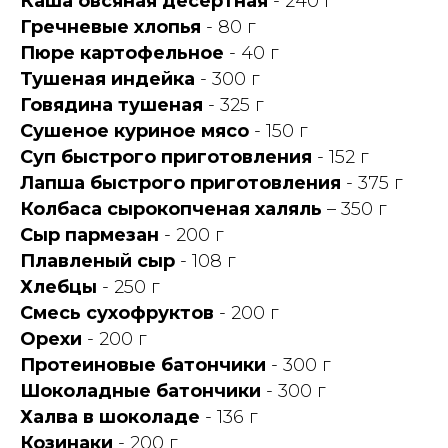
Каша овсяная десертная
- 240 г
Гречневые хлопья
- 80 г
Пюре картофельное
- 40 г
Тушеная индейка
- 300 г
Говядина тушеная
- 325 г
Сушеное куриное мясо
- 150 г
Суп быстрого приготовления
- 152 г
Лапша быстрого приготовления
- 375 г
Колбаса сырокопченая халяль
– 350 г
Сыр пармезан
- 200 г
Плавленый сыр
- 108 г
Хлебцы
- 250 г
Смесь сухофруктов
- 200 г
Орехи
- 200 г
Протеиновые батончики
- 300 г
Шоколадные батончики
- 300 г
Халва в шоколаде
- 136 г
Козинаки
- 200 г