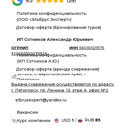
4,9
(94)
Политика конфиденциальности
(ООО «Эльбрус Эксперт»)
Договор-оферта (бронирование туров)
ИП Сотников Александр Юрьевич
ОГРНИП
ИНН
560301211575
320265100079926
Политика конфиденциальности
(ИП Сотников А.Ю.)
Договор-оферта (аренда снаряжения)
357502, Ставропольский край, г.
Пятигорск
Выдача снаряжения осуществляется по адресу:
г. Пятигорск, пл. Ленина, 13, этаж А, офис №2
elbrusexpert@yandex.ru
Вакансии
/
RUB
85
USD
1
Курс компании