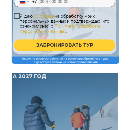
+7
Я даю
Согласие
на обработку моих
персональных данных и подтверждаю, что
ознакомлен(а) с
Политикой обработки
персональных данных
.
ЗАБРОНИРОВАТЬ ТУР
ЗАБРОНИРУЙТЕ ТУР
С ОТКРЫТОЙ ДАТОЙ
НА 2027 ГОД