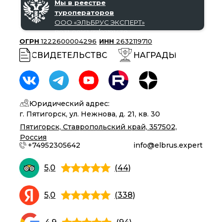
Мы в реестре
туроператоров
ООО «‎ЭЛЬБРУС ЭКСПЕРТ»‎
В031-00161-77/02191438
ОГРН
1222600004296
ИНН
2632119710
СВИДЕТЕЛЬСТВО
НАГРАДЫ
Юридический адрес:
г. Пятигорск, ул. Нежнова, д. 21, кв. 30
Пятигорск, Ставропольский край, 357502,
Россия
+74952305642
info@elbrus.expert
5,0
(44)
5,0
(338)