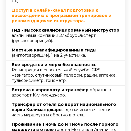
т.д.
Доступ в онлайн-канал подготовки к
восхождению с программой тренировок и
рекомендациями инструктора.
Гид - высококвалифицированный инструктор
альпинизма компании Эльбрус Эксперт
(русскоговорящий).
Местные квалифицированные гиды
(англоговорящие), 1 на 2 участника.
Все средства и меры безопасности
.
Регистрация в спасательной службе. GPS-
навигатор, спутниковый телефон, рации, аптечка,
пульсоĸсиметр, тонометр.
Встреча в аэропорту и трансфер
обратно в
аэропорт Килиманджаро.
Трансфер от отеля до ворот национального
парка Килиманджаро
, где начинается пешая
часть маршрута и обратно в отель.
Проживание 1 ночь до и 1 ночь после горного
маршрута в отеле
города Моши или Аруши под