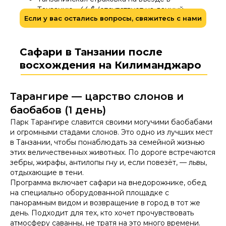
Танзанию - 44 $ (отсутствует на данный
Если у вас остались вопросы, свяжитесь с нами
момент)
Сафари в Танзании после
восхождения на Килиманджаро
Тарангире — царство слонов и
баобабов (1 день)
Парк Тарангире славится своими могучими баобабами
и огромными стадами слонов. Это одно из лучших мест
в Танзании, чтобы понаблюдать за семейной жизнью
этих величественных животных. По дороге встречаются
зебры, жирафы, антилопы гну и, если повезёт, — львы,
отдыхающие в тени.
Программа включает сафари на внедорожнике, обед
на специально оборудованной площадке с
панорамным видом и возвращение в город в тот же
день. Подходит для тех, кто хочет прочувствовать
атмосферу саванны, не тратя на это много времени.