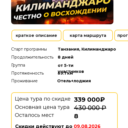
краткое описание
карта маршрута
прог
Старт программы
Танзания, Килиманджаро
Продолжительность
8 дней
Группа
от 5-ти
участников
Протяженность
59.1 км
Проживание
Отель+лоджия
Цена тура по скидке
339 000₽
Основная цена тура
430 000 ₽
Осталось мест
8
Скидки действуют до
09.08.2026