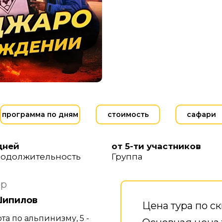
программа по дням
стоимость
сафари
дней
от 5-ти участников
одолжительность
Группа
ор
Шипилов
Цена тура по с
та по альпинизму, 5 -