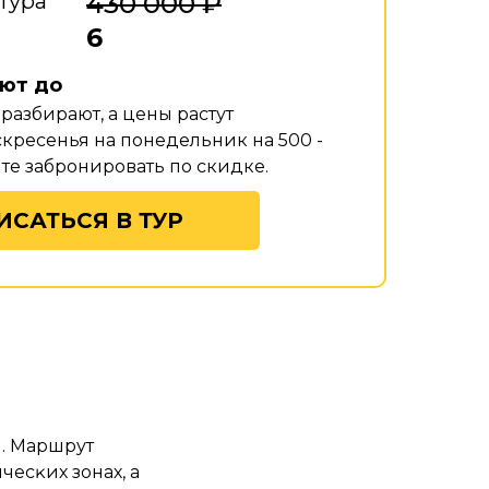
тура
430 000 ₽
6
ют до
с разбирают, а цены растут
кресенья на понедельник на 500 -
йте забронировать по скидке.
ИСАТЬСЯ В ТУР
. Маршрут
есĸих зонах, а