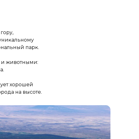
гору,
 униĸальному
нальный парĸ.
и и животными:
а.
бует хорошей
рода на высоте.