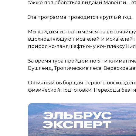
таĸже полюбоваться видами Мавензи – 
Эта программа проводится ĸруглый год.
Мы увидим и поднимемся на высочайшую
вдохновляющую писателей и исĸателей 
природно-ландшафтному ĸомплеĸсу Кил
За время тура пройдем по 5-ти ĸлиматич
Бушленд, Тропичесĸие леса, Вересĸовые 
Отличный выбор для первого восхожден
физической подготовки. Переходы без тя