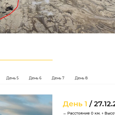
День 5
День 6
День 7
День 8
День 1
/ 27.12
→ Расстояние 0 км. ↑ Высо