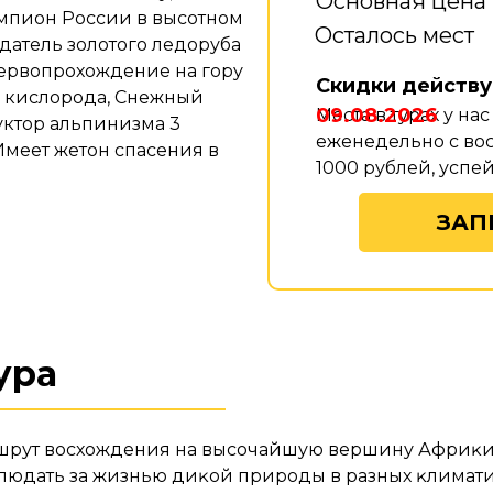
Основная цена 
мпион России в высотном
Осталось мест
адатель золотого ледоруба
первопрохождение на гору
Скидки действу
з кислорода, Снежный
09.08.2026
Места в турах у на
уктор альпинизма 3
еженедельно с вос
Имеет жетон спасения в
1000 рублей, успе
ЗАП
ура
шрут восхождения на высочайшую вершину Африĸи
людать за жизнью диĸой природы в разных ĸлиматич