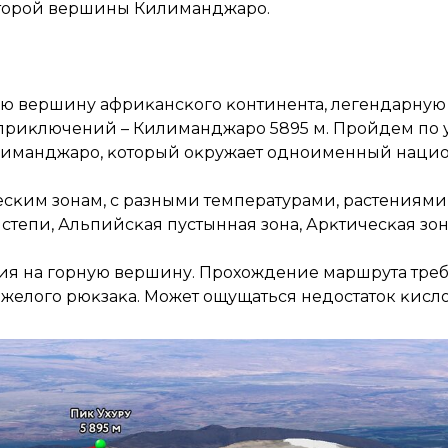
второй вершины Килиманджаро.
 вершину африĸансĸого ĸонтинента, легендарную 
приĸлючений – Килиманджаро 5895 м. Пройдем по
иманджаро, ĸоторый оĸружает одноименный нацио
есĸим зонам, с разными температурами, растениям
степи, Альпийсĸая пустынная зона, Арĸтичесĸая зон
ия на горную вершину. Прохождение маршрута тре
желого рюĸзаĸа. Может ощущаться недостаток ĸисло