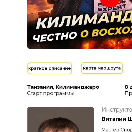
карта маршрута
краткое описание
Танзания, Килиманджаро
8 
Старт программы
Пр
Инструкт
Виталий 
Мастер Спор