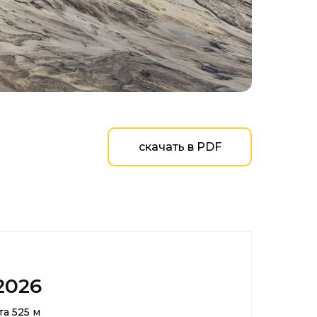
скачать в PDF
.2026
та 525 м