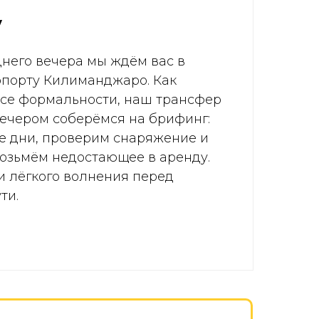
у
днего вечера мы ждём вас в
порту Килиманджаро. Как
все формальности, наш трансфер
 Вечером соберёмся на брифинг:
е дни, проверим снаряжение и
озьмём недостающее в аренду.
и лёгкого волнения перед
ти.