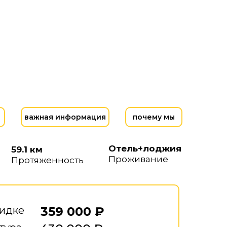
важная информация
почему мы
Отель+лоджия
59.1 км
Проживание
Протяженность
кидке
359 000 ₽