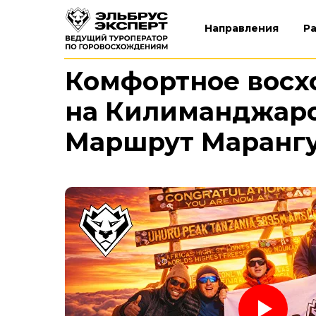
Направления
Р
Комфортное вос
на Килиманджаро 
Маршрут Маранг