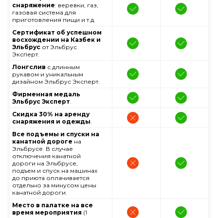
снаряжение
: веревки, газ,
газовая система для
приготовления пищи и т.д.
Сертификат об успешном
восхождении на Казбек и
Эльбрус
от Эльбрус
Эксперт.
Лонгслив
с длинным
рукавом и уникальным
дизайном Эльбрус Эксперт.
Фирменная медаль
Эльбрус Эксперт
.
Скидка 30% на аренду
снаряжения и одежды
.
Все подъемы и спуски на
канатной дороге
на
Эльбрусе. В случае
отключения канатной
дороги на Эльбрусе,
подъем и спуск на машинах
до приюта оплачивается
отдельно за минусом цены
канатной дороги.
Место в палатке на все
время мероприятия
(1