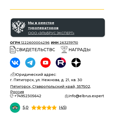
Мы в реестре
туроператоров
ООО «‎ЭЛЬБРУС ЭКСПЕРТ»‎
В031-00161-77/02191438
ОГРН
1222600004296
ИНН
2632119710
СВИДЕТЕЛЬСТВО
НАГРАДЫ
Юридический адрес:
г. Пятигорск, ул. Нежнова, д. 21, кв. 30
Пятигорск, Ставропольский край, 357502,
Россия
+74952305642
info@elbrus.expert
5,0
(45)