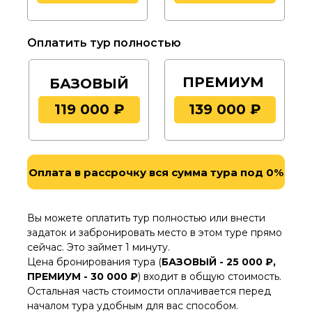
Официальный значок
«За восхождение на
Казбек и Эльбрус» (в случае успешного
восхождения) - 1000 руб.
Оплатить тур полностью
Официальная Книжка Альпиниста
и
запись в ней информации о совершенном
восхождении (в случае успешного
ПРЕМИУМ
БАЗОВЫЙ
восхождения) - 1000 руб.
Индивидуальная встреча в аэропорту
119 000 ₽
139 000 ₽
(или на вокзале) и трансфер в наш офис
перед началом мероприятия – 1100 руб.
Индивидуальный трансфер в аэропорт
(или на вокзал) после окончания
Оплата в рассрочку вся сумма тура под 0%
мероприятия - 1000 руб.
Камера хранения
для ваших вещей на
время тура – 500 руб.
Вы можете оплатить тур полностью или внести
задаток и забронировать место в этом туре прямо
сейчас. Это займет 1 минуту.
Цена бронирования тура (
БАЗОВЫЙ - 25 000 ₽,
ПРЕМИУМ - 30 000 ₽
)
входит в общую стоимость.
Остальная часть стоимости оплачивается перед
началом тура удобным для вас способом.