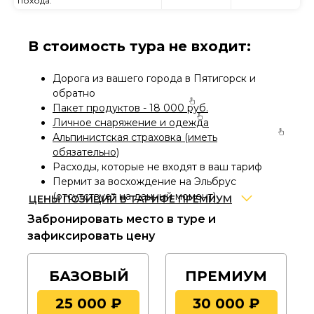
похода.
В стоимость тура не входит:
Дорога из вашего города в Пятигорск и
обратно
Пакет продуктов - 18 000 руб.
Личное снаряжение и одежда
Альпинистская страховка (иметь
обязательно)
Расходы, которые не входят в ваш тариф
Пермит за восхождение на Эльбрус
(отсутствует на данный момент)
ЦЕНЫ ПОЗИЦИЙ В ТАРИФЕ ПРЕМИУМ
Забронировать место в туре и
Разница цены аренды
всех обязательных
зафиксировать цену
позиций снаряжения и одежды по скидке 30
% с учетом включенного места в палатке – 17
480 руб.
БАЗОВЫЙ
ПРЕМИУМ
Фирменная медаль
Эльбрус Эксперт –
25 000 ₽
30 000 ₽
3000 руб.