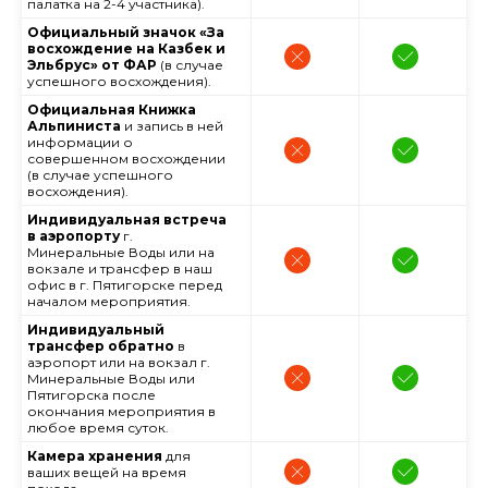
палатка на 2-4 участника).
Официальный значок «За
восхождение на Казбек и
Эльбрус» от ФАР
(в случае
успешного восхождения).
Официальная Книжка
Альпиниста
и запись в ней
информации о
совершенном восхождении
(в случае успешного
восхождения).
Индивидуальная встреча
в аэропорту
г.
Минеральные Воды или на
вокзале и трансфер в наш
офис в г. Пятигорске перед
началом мероприятия.
Индивидуальный
трансфер обратно
в
аэропорт или на вокзал г.
Минеральные Воды или
Пятигорска после
окончания мероприятия в
любое время суток.
Камера хранения
для
ваших вещей на время