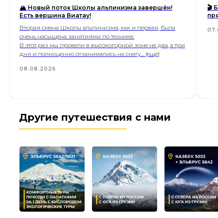
🏔 Новый поток Школы альпинизма завершён!
🎬
Есть вершина Виатау!
пр
Вторая смена Школы альпинизма, как и первая, была
07.
очень насыщена занятиями по технике.
В этот раз мы провели в высокогорной зоне не два, а три
дня и полноценно отзанимались на снегу... [еще]
08.08.2026
Другие путешествия с нами