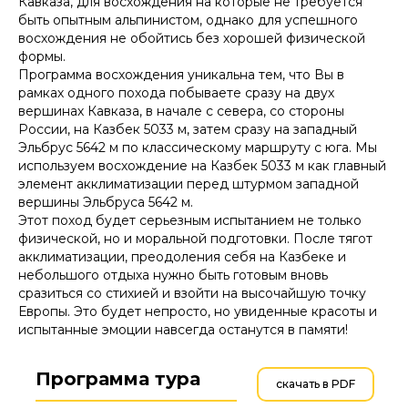
Кавказа, для восхождения на которые не требуется
быть опытным альпинистом, однако для успешного
восхождения не обойтись без хорошей физической
формы.
Программа восхождения уникальна тем, что Вы в
рамках одного похода побываете сразу на двух
вершинах Кавказа, в начале с севера, со стороны
России, на Казбек 5033 м, затем сразу на западный
Эльбрус 5642 м по классическому маршруту с юга. Мы
используем восхождение на Казбек 5033 м как главный
элемент акклиматизации перед штурмом западной
вершины Эльбруса 5642 м.
Этот поход будет серьезным испытанием не только
физической, но и моральной подготовки. После тягот
акклиматизации, преодоления себя на Казбеке и
небольшого отдыха нужно быть готовым вновь
сразиться со стихией и взойти на высочайшую точку
Европы. Это будет непросто, но увиденные красоты и
испытанные эмоции навсегда останутся в памяти!
Программа тура
скачать в PDF