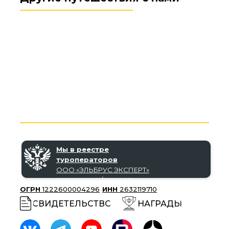
Мы в реестре
туроператоров
ООО «‎ЭЛЬБРУС ЭКСПЕРТ»‎
В031-00161-77/02191438
ОГРН
1222600004296
ИНН
2632119710
СВИДЕТЕЛЬСТВО
НАГРАДЫ