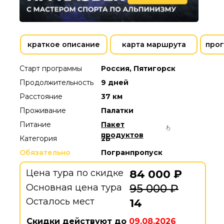
краткое описание
карта маршрута
прог
Старт программы
Россия, Пятигорск
Продолжительность
9 дней
Расстояние
37 км
Проживание
Палатки
Питание
Пакет
продуктов
Категория
2Б
Обязательно
Погранпропуск
Цена тура по скидке
84 000 ₽
Основная цена тура
95 000 ₽
Осталось мест
14
Скидки действуют до
09.08.2026