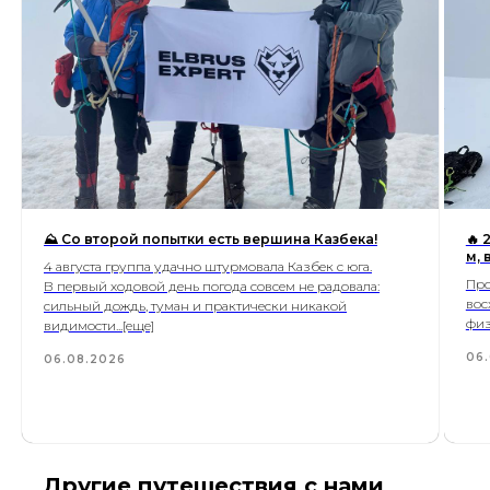
⛰ Со второй попытки есть вершина Казбека!
🔥 
м,
4 августа группа удачно штурмовала Казбек с юга.
Про
В первый ходовой день погода совсем не радовала:
вос
сильный дождь, туман и практически никакой
физ
видимости...[еще]
06
06.08.2026
Другие путешествия с нами