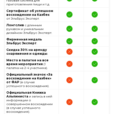
газовая система для
приготовления пищи и т.д.
Сертификат об успешном
восхождении на Казбек
от
Эльбрус Эксперт.
Лонгслив
с длинным
рукавом и уникальным
дизайном Эльбрус Эксперт.
Фирменная медаль
Эльбрус Эксперт
.
Скидка 30% на аренду
снаряжения и одежды
.
Место в палатке на все
время мероприятия
(1
палатка на 2-4 участника).
Официальный значок «За
восхождение на Казбек»
от ФАР
(в случае
успешного восхождения).
Официальная Книжка
Альпиниста
и запись в ней
информации о
совершенном восхождении
(в случае успешного
восхождения).