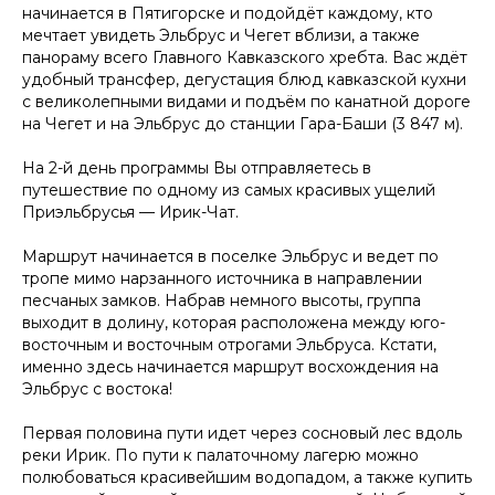
начинается в Пятигорске и подойдёт каждому, кто
мечтает увидеть Эльбрус и Чегет вблизи, а также
панораму всего Главного Кавказского хребта. Вас ждёт
удобный трансфер, дегустация блюд кавказской кухни
с великолепными видами и подъём по канатной дороге
на Чегет и на Эльбрус до станции Гара-Баши (3 847 м).
На 2-й день программы Вы отправляетесь в
путешествие по одному из самых красивых ущелий
Приэльбрусья — Ирик-Чат.
Маршрут начинается в поселке Эльбрус и ведет по
тропе мимо нарзанного источника в направлении
песчаных замков. Набрав немного высоты, группа
выходит в долину, которая расположена между юго-
восточным и восточным отрогами Эльбруса. Кстати,
именно здесь начинается маршрут восхождения на
Эльбрус с востока!
Первая половина пути идет через сосновый лес вдоль
реки Ирик. По пути к палаточному лагерю можно
полюбоваться красивейшим водопадом, а также купить