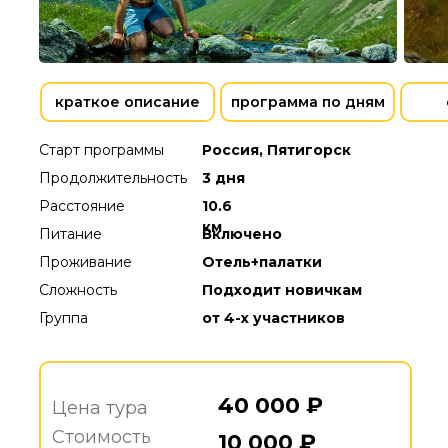
краткое описание
программа по дням
Старт программы
Россия, Пятигорск
Продолжительность
3 дня
Расстояние
10.6
км
Питание
Включено
Проживание
Отель+палатки
Сложность
Подходит новичкам
Группа
от 4-х участников
40 000 ₽
Цена тура
Стоимость
10 000 ₽