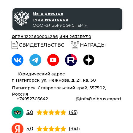
Мы в реестре
туроператоров
ООО «‎ЭЛЬБРУС ЭКСПЕРТ»‎
В031-00161-77/02191438
ОГРН
1222600004296
ИНН
2632119710
СВИДЕТЕЛЬСТВО
НАГРАДЫ
Юридический адрес:
г. Пятигорск, ул. Нежнова, д. 21, кв. 30
Пятигорск, Ставропольский край, 357502,
Россия
+74952305642
info@elbrus.expert
5,0
(45)
5,0
(341)