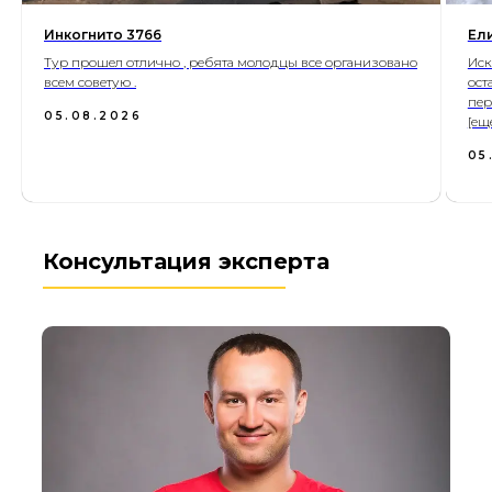
Инкогнито 3766
Ел
Тур прошел отлично , ребята молодцы все организовано
Иск
всем советую .
ост
пер
05.08.2026
[ещ
05
Консультация эксперта