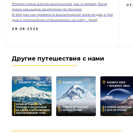
Вторая смена Школы альпинизма, как и первая, была
07
очень насыщена занятиями по технике.
В этот раз мы провели в высокогорной зоне не два, а три
дня и полноценно отзанимались на снегу... [еще]
08.08.2026
Другие путешествия с нами