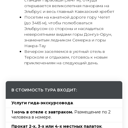
станции Гарабаши (3847 м), откуда
открывается великолепная панорама на
Эльбрус и весь главный Кавказский хребет
Посетим на канатной дороге гору Чегет
(до 3465 м), чтобы полюбоваться
Эльбрусом со стороны и насладиться
невероятными видами горы Донгуз-Орун,
знаменитым ледником Семерка и горы
Накра-Тау
Вечером заселяемся в уютный отель в
Терсколе и отдыхаем, готовясь к новым
приключениям на следующий день.
В СТОИМОСТЬ ТУРА ВХОДИТ:
Услуги гида-экскурсовода
.
1 ночь в отеле с завтраком.
Размещение по 2
человека в номере.
Прокат 2-х, 3-х или 4-х местных палаток
.