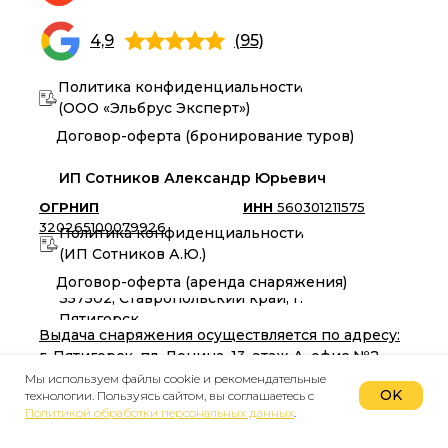
4,9
(95)
Политика конфиденциальности
(ООО «Эльбрус Эксперт»)
Договор-оферта (бронирование туров)
ИП Сотников Александр Юрьевич
ОГРНИП
ИНН
560301211575
320265100079926
Политика конфиденциальности
(ИП Сотников А.Ю.)
Договор-оферта (аренда снаряжения)
357502, Ставропольский край, г.
Пятигорск
Выдача снаряжения осуществляется по адресу:
г. Пятигорск, пл. Ленина, 13, этаж А, офис №2
Мы используем файлы cookie и рекомендательные
elbrusexpert@yandex.ru
OK
технологии. Пользуясь сайтом, вы соглашаетесь с
Политикой обработки персональных данных
.
Вакансии