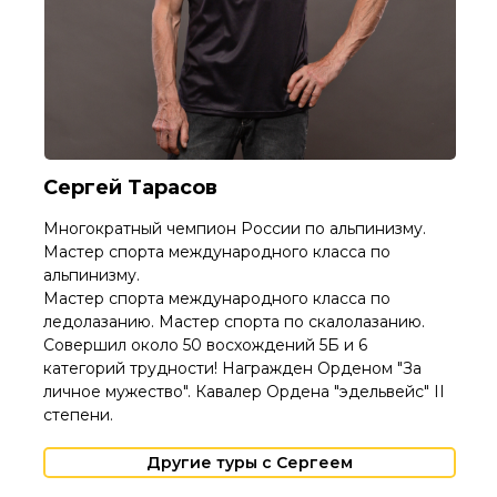
Другие туры с Щам
Другие туры с Сергеем
Сергей Тарасов
Многократный чемпион России по альпинизму.
Мастер спорта международного класса по
альпинизму.
Мастер спорта международного класса по
ледолазанию. Мастер спорта по скалолазанию.
Совершил около 50 восхождений 5Б и 6
категорий трудности! Награжден Орденом "За
личное мужество". Кавалер Ордена "эдельвейс" II
степени.
Другие туры с Сергеем