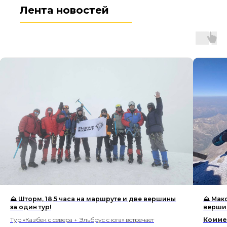
Лента новостей
⛰ Шторм, 18,5 часа на маршруте и две вершины
⛰ Макс
за один тур!
вершин
Тур «Казбек с севера + Эльбрус с юга» встречает
Комме