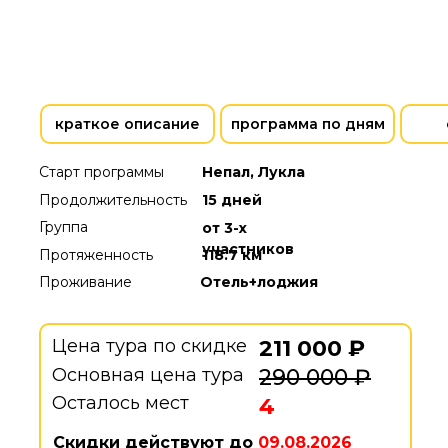
краткое описание
программа по дням
Старт программы
Непал, Лукла
Продолжительность
15 дней
Группа
от 3-х
участников
Протяженность
118.7 км
Проживание
Отель+лоджия
Цена тура по скидке
211 000 ₽
Основная цена тура
290 000 ₽
Осталось мест
4
Скидки действуют до
09.08.2026