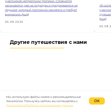
участников непростыми тропами. Сложности
начинаются уже на подходах и продолжаются на
«В сост
леднике, который постоянно меняется и требует
участни
внимания...[еще]
путешес
[еще]
05.08.2026
05.08.
Другие путешествия с нами
Мы используем файлы cookie и рекомендательные
OK
технологии. Пользуясь сайтом, вы соглашаетесь с
Политикой обработки персональных данных
.