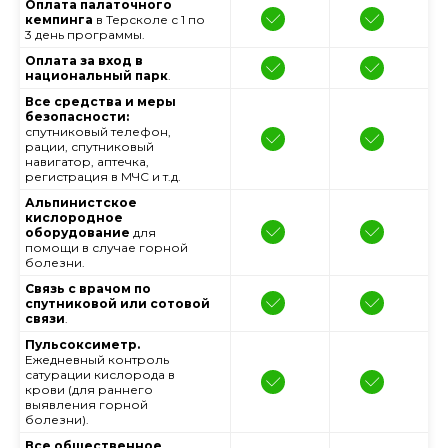
Оплата палаточного
кемпинга
в Терсколе с 1 по
3 день программы.
Оплата за вход в
национальный парк
.
Все средства и меры
безопасности:
спутниковый телефон,
рации, спутниковый
навигатор, аптечка,
регистрация в МЧС и т.д.
Альпинистское
кислородное
оборудование
для
помощи в случае горной
болезни.
Связь с врачом по
спутниковой или сотовой
связи
.
Пульсоксиметр.
Ежедневный контроль
сатурации кислорода в
крови (для раннего
выявления горной
болезни).
Все общественное