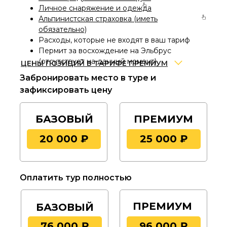
Личное снаряжение и одежда
Альпинистская страховка (иметь
обязательно)
Расходы, которые не входят в ваш тариф
Пермит за восхождение на Эльбрус
(отсутствует на данный момент)
ЦЕНЫ ПОЗИЦИЙ В ТАРИФЕ ПРЕМИУМ
Забронировать место в туре и
Разница цены аренды
всех обязательных
зафиксировать цену
позиций снаряжения и одежды по скидке 30
% с учетом включенного места в палатке – 17
480 руб.
БАЗОВЫЙ
ПРЕМИУМ
Фирменная медаль
Эльбрус Эксперт –
20 000 ₽
25 000 ₽
3000 руб.
Официальный значок
«За восхождение на
Эльбрус» (в случае успешного восхождения)
- 1000 руб.
Оплатить тур полностью
Официальная Книжка Альпиниста
и
запись в ней информации о совершенном
восхождении (в случае успешного
ПРЕМИУМ
БАЗОВЫЙ
восхождения) - 1000 руб.
Индивидуальная встреча в
76 000 ₽
96 000 ₽