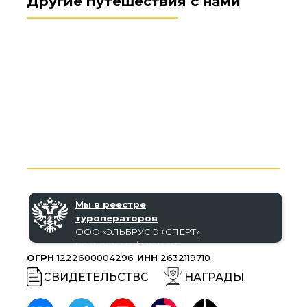
Другие путешествия с нами
Мы в реестре
туроператоров
ООО «‎ЭЛЬБРУС ЭКСПЕРТ»‎
В031-00161-77/02191438
ОГРН
1222600004296
ИНН
2632119710
СВИДЕТЕЛЬСТВО
НАГРАДЫ