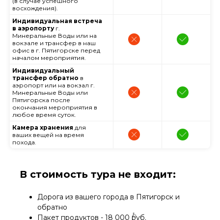
(в случае успешного
восхождения).
Индивидуальная встреча
в аэропорту
г.
Минеральные Воды или на
вокзале и трансфер в наш
офис в г. Пятигорске перед
началом мероприятия.
Индивидуальный
трансфер обратно
в
аэропорт или на вокзал г.
Минеральные Воды или
Пятигорска после
окончания мероприятия в
любое время суток.
Камера хранения
для
ваших вещей на время
похода.
В стоимость тура не входит:
Дорога из вашего города в Пятигорск и
обратно
Пакет продуктов - 18 000 руб.