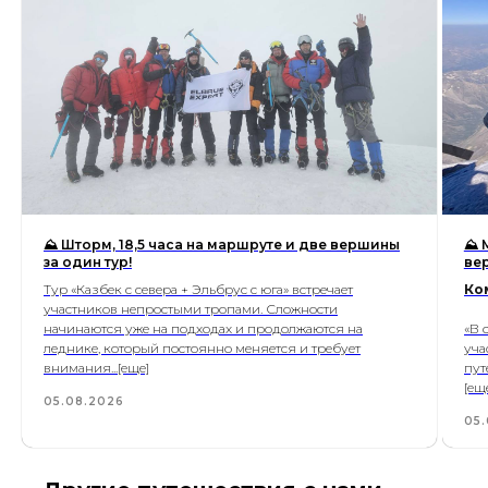
⛰ Шторм, 18,5 часа на маршруте и две вершины
⛰ 
за один тур!
ве
Тур «Казбек с севера + Эльбрус с юга» встречает
Ко
участников непростыми тропами. Сложности
начинаются уже на подходах и продолжаются на
«В 
леднике, который постоянно меняется и требует
уча
внимания...[еще]
пут
[ещ
05.08.2026
05.