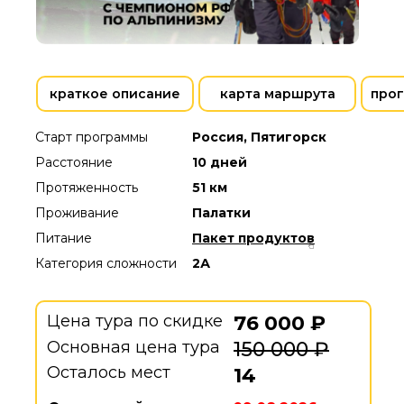
краткое описание
карта маршрута
прог
Старт программы
Россия, Пятигорск
Расстояние
10 дней
Протяженность
51 км
Проживание
Палатки
Питание
Пакет продуктов
Категория сложности
2А
Цена тура по скидке
76 000 ₽
Основная цена тура
150 000 ₽
Осталось мест
14