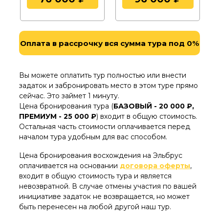
аэропорту
(или на вокзале) и трансфер в
наш офис перед началом мероприятия –
1100 руб.
Индивидуальный трансфер в аэропорт
Оплата в рассрочку вся сумма тура под 0%
(или на вокзал) после окончания
мероприятия - 1000 руб.
Камера хранения
для ваших вещей на
Вы можете оплатить тур полностью или внести
время тура – 500 руб.
задаток и забронировать место в этом туре прямо
сейчас. Это займет 1 минуту.
Цена бронирования тура (
БАЗОВЫЙ - 20 000 ₽,
ПРЕМИУМ - 25 000 ₽
)
входит в общую стоимость.
Остальная часть стоимости оплачивается перед
началом тура удобным для вас способом.
Цена бронирования восхождения на Эльбрус
оплачивается на основании
договора оферты
,
входит в общую стоимость тура и является
невозвратной. В случае отмены участия по вашей
инициативе задаток не возвращается, но может
быть перенесен на любой другой наш тур.