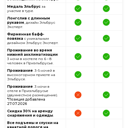
Медаль Эльбрус
за
участие в туре.
Лонгслив с длинным
рукавом
, дизайн Эльбрус
Эксперт.
Фирменная бафф-
повязка
с уникальным
дизайном Эльбрус Эксперт.
Проживание во время
нижней акклиматизации
:
3 ночи в хостеле по 6 – 8
человек в Приэльбрусье.
Проживание
: 3-5 ночей в
высокогорном приюте на
Эльбрусе.
Проживание
: 3 ночи в
отеле в Приэльбрусье
(двухместное размещение).
*Позиция добавлена
27.07.2026
Скидка 30% на аренду
снаряжения и одежды
.
Все подъемы и спуски на
канатной дороге на