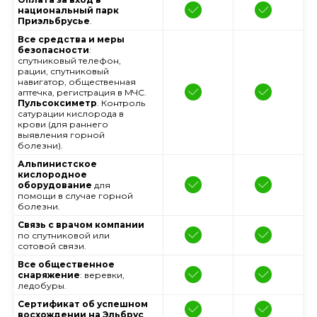
национальный парк
Приэльбрусье
.
Все средства и меры
безопасности
:
спутниковый телефон,
рации, спутниковый
навигатор, общественная
аптечка, регистрация в МЧС.
Пульсоксиметр
. Контроль
сатурации кислорода в
крови (для раннего
выявления горной
болезни).
Альпинистское
кислородное
оборудование
для
помощи в случае горной
болезни.
Связь с врачом компании
по спутниковой или
сотовой связи.
Все общественное
снаряжение
: веревки,
ледобуры.
Сертификат об успешном
восхождении на Эльбрус
.