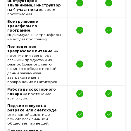
инструкторов
альпинизма, 1 инструктор
на 4 участника
во время
восхождения.
Все групповые
трансферы по
программе
.
Индивидуальные трансферы
не входят программу.
Полноценное
трехразовое питание
на
протяжении всего тура
свежими продуктами из
разнообразного меню,
начиная с обеда в первый
день и заканчивая
завтраком в день
возвращения в Пятигорск.
Работа высокогорного
повара
на протяжение
всего тура.
Подъем и спуск на
ратраке или снегоходе
от канатной дороги до
приюта всех личных и
общественных вещей.
Оплата за вход в