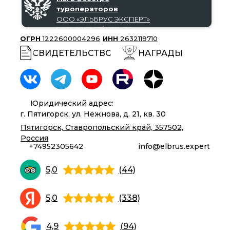
туроператоров
ООО «‎ЭЛЬБРУС ЭКСПЕРТ»‎
В031-00161-77/02191438
ОГРН
1222600004296
ИНН
2632119710
СВИДЕТЕЛЬСТВО
НАГРАДЫ
Юридический адрес:
г. Пятигорск, ул. Нежнова, д. 21, кв. 30
Пятигорск, Ставропольский край, 357502,
Россия
+74952305642
info@elbrus.expert
5,0
(44)
5,0
(338)
4,9
(94)