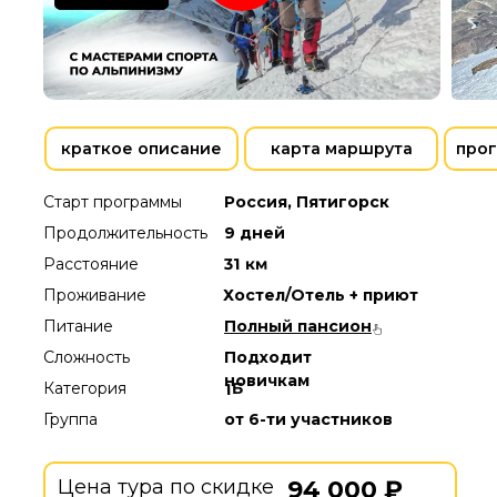
краткое описание
карта маршрута
прог
Старт программы
Россия, Пятигорск
Продолжительность
9 дней
31 км
Расстояние
Проживание
Хостел/Отель + приют
Питание
Полный пансион
Сложность
Подходит
новичкам
Категория
1Б
Группа
от 6-ти участников
Цена тура по скидке
94 000 ₽