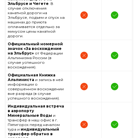
Эльбрусе и Чегете
. В
случае отключения
канатной дороги на
Эльбрусе, подъем и спуск на
машинах до приюта
оплачивается отдельно за
минусом цены канатной
дороги.
Официальный номерной
значок «За восхождение
на Эльбрус»
от Федерации
Альпинизма России (в
случае успешного
восхождения).
Официальная Книжка
Альпиниста
и запись в ней
информации о
совершенном восхождении
вне разряда (в случае
успешного восхождения).
Индивидуальная встреча
в аэропорту
Минеральные Воды
и
трансфер в наш офис в г.
Пятигорск перед началом
тура и
индивидуальный
трансфер обратно в