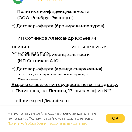
Политика конфиденциальности
(ООО «Эльбрус Эксперт»)
Договор-оферта (бронирование туров)
ИП Сотников Александр Юрьевич
ОГРНИП
ИНН
560301211575
320265100079926
Политика конфиденциальности
(ИП Сотников А.Ю.)
Договор-оферта (аренда снаряжения)
357502, Ставропольский край, г.
Пятигорск
Выдача снаряжения осуществляется по адресу:
г. Пятигорск, пл. Ленина, 13, этаж А, офис №2
elbrusexpert@yandex.ru
Вакансии
Мы используем файлы cookie и рекомендательные
OK
технологии. Пользуясь сайтом, вы соглашаетесь с
/
RUB
85
USD
1
Курс компании
Политикой обработки персональных данных
.