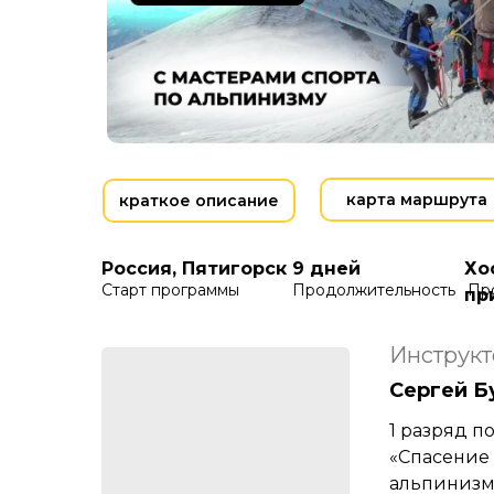
карта маршрута
краткое описание
Россия, Пятигорск
9 дней
Хо
Старт программы
Продолжительность
Пр
пр
Инструкт
Сергей Б
1 разряд п
«Спасение 
альпинизму