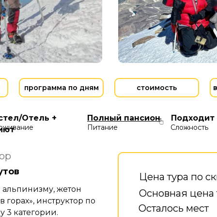
программа по дням
стоимость
стел/Отель +
Полный пансион
Подходит
оживание
Питание
Сложность
иют
ор
утов
Цена тура по с
о альпинизму, жетон
Основная цена 
в горах», инструктор по
Осталось мест
 3 категории.