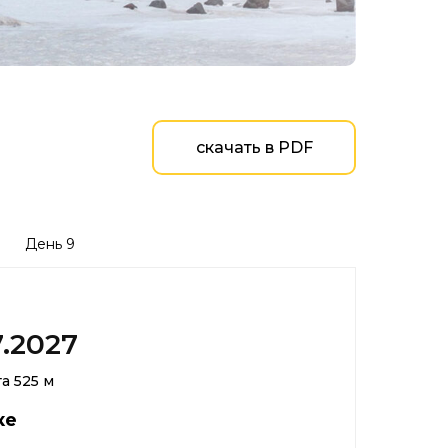
скачать в PDF
День 9
7.2027
а 525 м
ке