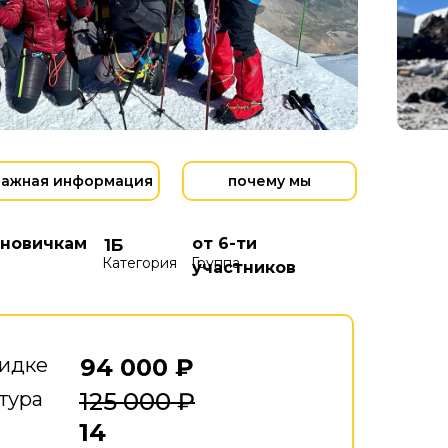
важная информация
почему мы
 новичкам
от 6-ти
1Б
Категория
Группа
участников
кидке
94 000 ₽
тура
125 000 ₽
14