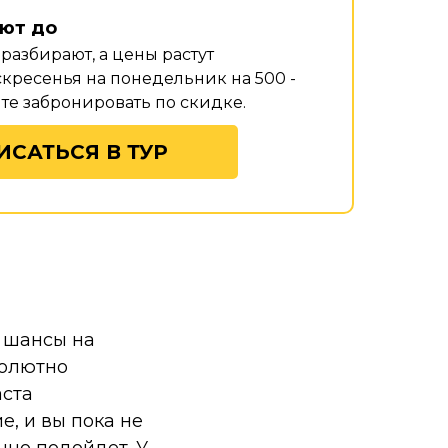
ют до
с разбирают, а цены растут
кресенья на понедельник на 500 -
йте забронировать по скидке.
ИСАТЬСЯ В ТУР
о шансы на
солютно
аста
е, и вы пока не