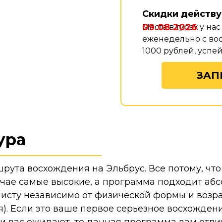
Скидки действу
09.08.2026
Места в турах у на
еженедельно с вос
1000 рублей, успе
ЗАП
ура
ута восхождения на Эльбрус. Все потому, чт
чае самые высокие, а программа подходит аб
исту независимо от физической формы и возр
). Если это ваше первое серьезное восхождени