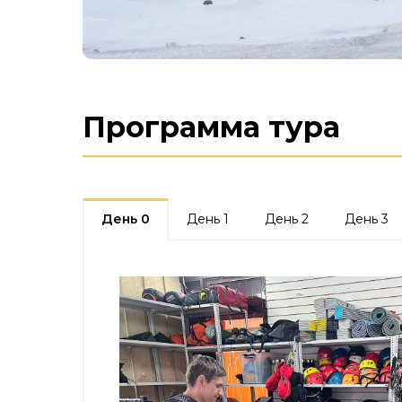
Программа тура
День 0
День 1
День 2
День 3