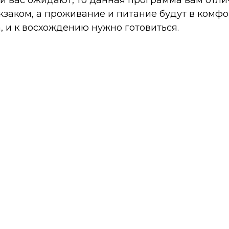
ки вас ожидают, то данная программа вам отли
кзаком, а проживание и питание будут в комфо
а, и к восхождению нужно готовиться.