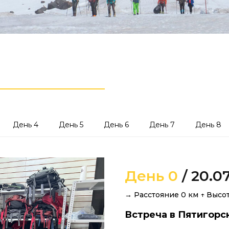
День 4
День 5
День 6
День 7
День 8
День 0
/ 20.0
→ Расстояние 0 км ↑ Высот
Встреча в Пятигорс