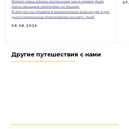
Вторая смена Школы альпинизма, как и первая, была
07
очень насыщена занятиями по технике.
В этот раз мы провели в высокогорной зоне не два, а три
дня и полноценно отзанимались на снегу... [еще]
08.08.2026
Другие путешествия с нами