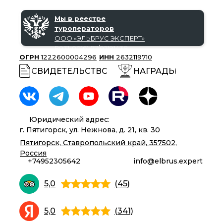
Мы в реестре
туроператоров
ООО «‎ЭЛЬБРУС ЭКСПЕРТ»‎
В031-00161-77/02191438
ОГРН
1222600004296
ИНН
2632119710
СВИДЕТЕЛЬСТВО
НАГРАДЫ
Юридический адрес:
г. Пятигорск, ул. Нежнова, д. 21, кв. 30
Пятигорск, Ставропольский край, 357502,
Россия
+74952305642
info@elbrus.expert
5,0
(45)
5,0
(341)