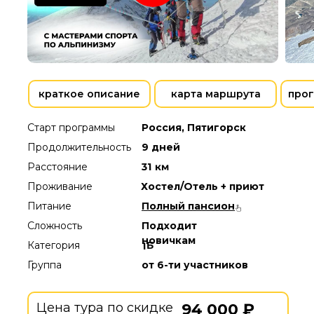
краткое описание
карта маршрута
прог
Старт программы
Россия, Пятигорск
Продолжительность
9 дней
31 км
Расстояние
Проживание
Хостел/Отель + приют
Питание
Полный пансион
Сложность
Подходит
новичкам
Категория
1Б
Группа
от 6-ти участников
Цена тура по скидке
94 000 ₽