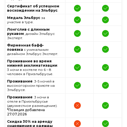
Сертификат об успешном
восхождении на Эльбрус
.
Медаль Эльбрус
за
участие в туре.
Лонгслив с длинным
рукавом
, дизайн Эльбрус
Эксперт.
Фирменная бафф-
повязка
с уникальным
дизайном Эльбрус Эксперт.
Проживание во время
нижней акклиматизации
:
3 ночи в хостеле по 6 – 8
человек в Приэльбрусье.
Проживание
: 3-5 ночей в
высокогорном приюте на
Эльбрусе.
Проживание
: 3 ночи в
отеле в Приэльбрусье
(двухместное размещение).
*Позиция добавлена
27.07.2026
Скидка 30% на аренду
снаряжения и одежды
.