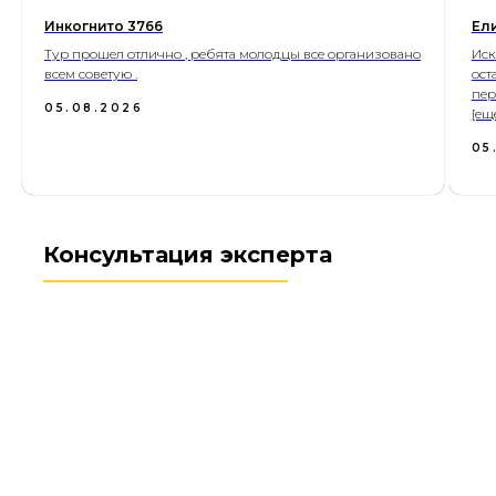
Инкогнито 3766
Ел
Тур прошел отлично , ребята молодцы все организовано
Иск
всем советую .
ост
пер
05.08.2026
[ещ
05
Консультация эксперта