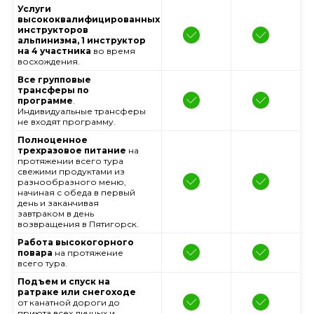
Услуги
высококвалифицированных
инструкторов
альпинизма, 1 инструктор
на 4 участника
во время
восхождения.
Все групповые
трансферы по
программе
.
Индивидуальные трансферы
не входят программу.
Полноценное
трехразовое питание
на
протяжении всего тура
свежими продуктами из
разнообразного меню,
начиная с обеда в первый
день и заканчивая
завтраком в день
возвращения в Пятигорск.
Работа высокогорного
повара
на протяжение
всего тура.
Подъем и спуск на
ратраке или снегоходе
от канатной дороги до
приюта всех личных и