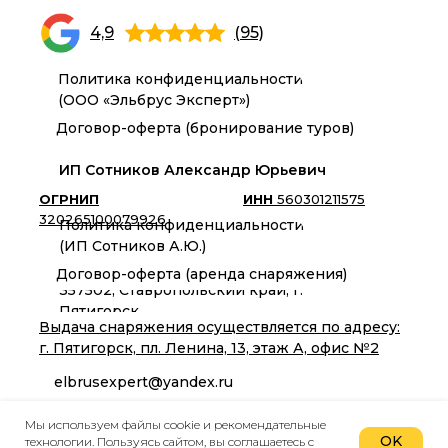
4,9
(95)
Политика конфиденциальности
(ООО «Эльбрус Эксперт»)
Договор-оферта (бронирование туров)
ИП Сотников Александр Юрьевич
ОГРНИП
ИНН
560301211575
320265100079926
Политика конфиденциальности
(ИП Сотников А.Ю.)
Договор-оферта (аренда снаряжения)
357502, Ставропольский край, г.
Пятигорск
Выдача снаряжения осуществляется по адресу:
г. Пятигорск, пл. Ленина, 13, этаж А, офис №2
elbrusexpert@yandex.ru
Вакансии
Мы используем файлы cookie и рекомендательные
OK
технологии. Пользуясь сайтом, вы соглашаетесь с