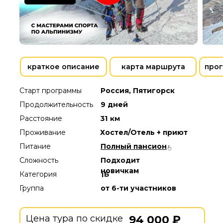
краткое описание
карта маршрута
прог
Старт программы
Россия, Пятигорск
Продолжительность
9 дней
31 км
Расстояние
Проживание
Хостел/Отель + приют
Питание
Полный пансион
Сложность
Подходит
новичкам
Категория
1Б
Группа
от 6-ти участников
Цена тура по скидке
94 000 ₽