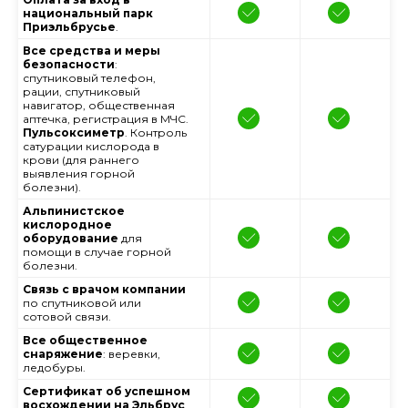
национальный парк
Приэльбрусье
.
Все средства и меры
безопасности
:
спутниковый телефон,
рации, спутниковый
навигатор, общественная
аптечка, регистрация в МЧС.
Пульсоксиметр
. Контроль
сатурации кислорода в
крови (для раннего
выявления горной
болезни).
Альпинистское
кислородное
оборудование
для
помощи в случае горной
болезни.
Связь с врачом компании
по спутниковой или
сотовой связи.
Все общественное
снаряжение
: веревки,
ледобуры.
Сертификат об успешном
восхождении на Эльбрус
.