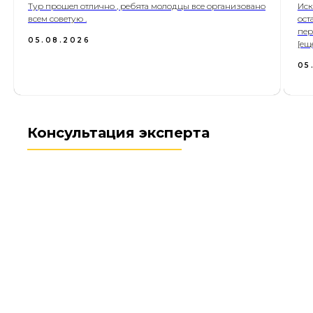
Тур прошел отлично , ребята молодцы все организовано
Иск
всем советую .
ост
пер
05.08.2026
[ещ
05
Консультация эксперта