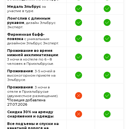
Медаль Эльбрус
за
участие в туре.
Лонгслив с длинным
рукавом
, дизайн Эльбрус
Эксперт.
Фирменная бафф-
повязка
с уникальным
дизайном Эльбрус Эксперт.
Проживание во время
нижней акклиматизации
:
3 ночи в хостеле по 6 – 8
человек в Приэльбрусье.
Проживание
: 3-5 ночей в
высокогорном приюте на
Эльбрусе.
Проживание
: 3 ночи в
отеле в Приэльбрусье
(двухместное размещение).
*Позиция добавлена
27.07.2026
Скидка 30% на аренду
снаряжения и одежды
.
Все подъемы и спуски на
канатной дороге на