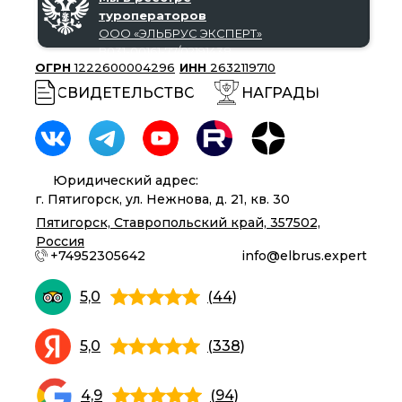
туроператоров
ООО «‎ЭЛЬБРУС ЭКСПЕРТ»‎
В031-00161-77/02191438
ОГРН
1222600004296
ИНН
2632119710
СВИДЕТЕЛЬСТВО
НАГРАДЫ
Юридический адрес:
г. Пятигорск, ул. Нежнова, д. 21, кв. 30
Пятигорск, Ставропольский край, 357502,
Россия
+74952305642
info@elbrus.expert
5,0
(44)
5,0
(338)
4,9
(94)