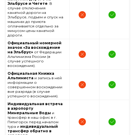
Эльбрусе и Чегете
. В
случае отключения
канатной дороги на
Эльбрусе, подъем и спуск на
машинах до приюта
оплачивается отдельно за
минусом цены канатной
дороги.
Официальный номерной
значок «За восхождение
на Эльбрус»
от Федерации
Альпинизма России (в
случае успешного
восхождения).
Официальная Книжка
Альпиниста
и запись в ней
информации о
совершенном восхождении
вне разряда (в случае
успешного восхождения).
Индивидуальная встреча
в аэропорту
Минеральные Воды
и
трансфер в наш офис в г.
Пятигорск перед началом
тура и
индивидуальный
трансфер обратно в