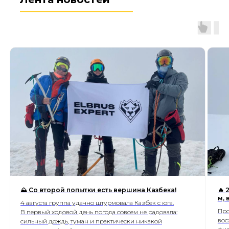
⛰ Со второй попытки есть вершина Казбека!
🔥 
м,
4 августа группа удачно штурмовала Казбек с юга.
Про
В первый ходовой день погода совсем не радовала:
вос
сильный дождь, туман и практически никакой