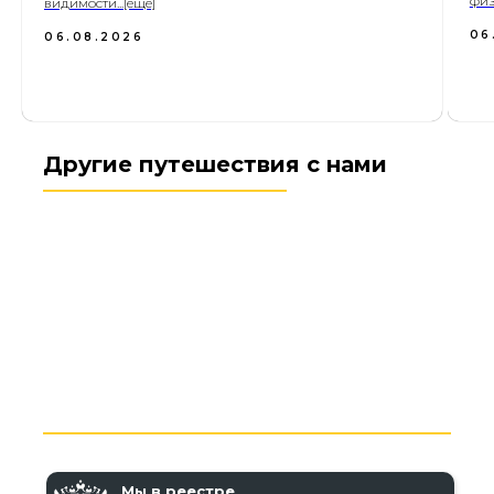
физ
видимости...[еще]
06
06.08.2026
Другие путешествия с нами
Мы в реестре