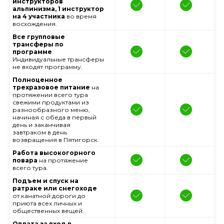
инструкторов
альпинизма, 1 инструктор
на 4 участника
во время
восхождения.
Все групповые
трансферы по
программе
.
Индивидуальные трансферы
не входят программу.
Полноценное
трехразовое питание
на
протяжении всего тура
свежими продуктами из
разнообразного меню,
начиная с обеда в первый
день и заканчивая
завтраком в день
возвращения в Пятигорск.
Работа высокогорного
повара
на протяжение
всего тура.
Подъем и спуск на
ратраке или снегоходе
от канатной дороги до
приюта всех личных и
общественных вещей.
Оплата за вход в