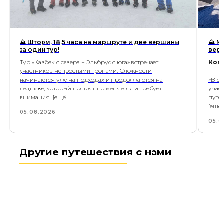
⛰ Шторм, 18,5 часа на маршруте и две вершины
⛰ 
за один тур!
ве
Тур «Казбек с севера + Эльбрус с юга» встречает
Ко
участников непростыми тропами. Сложности
начинаются уже на подходах и продолжаются на
«В 
леднике, который постоянно меняется и требует
уча
внимания...[еще]
пут
[ещ
05.08.2026
05.
Другие путешествия с нами