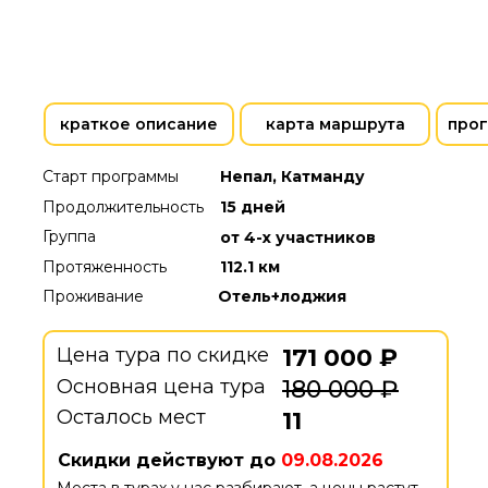
краткое описание
карта маршрута
прог
Старт программы
Непал, Катманду
Продолжительность
15 дней
Группа
от 4-х участников
Протяженность
112.1 км
Проживание
Отель+лоджия
Цена тура по скидке
171 000 ₽
Основная цена тура
180 000 ₽
Осталось мест
11
Скидки действуют до
09.08.2026