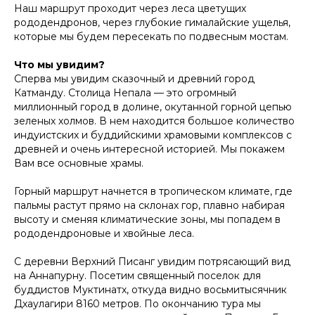
Наш маршрут проходит через леса цветущих
рододендронов, через глубокие гималайские ущелья,
которые мы будем пересекать по подвесным мостам.
Что мы увидим?
Сперва мы увидим сказочный и древний город
Катманду. Столица Непала — это огромный
миллионный город в долине, окутанной горной цепью
зеленых холмов. В нем находится большое количество
индуистских и буддийскими храмовыми комплексов с
древней и очень интересной историей. Мы покажем
Вам все основные храмы.
Горный маршрут начнется в тропическом климате, где
пальмы растут прямо на склонах гор, плавно набирая
высоту и сменяя климатические зоны, мы попадем в
рододендроновые и хвойные леса.
С деревни Верхний Писанг увидим потрясающий вид
на Аннапурну. Посетим священный поселок для
буддистов Муктинатх, откуда видно восьмитысячник
Дхаулагири 8160 метров. По окончанию тура мы