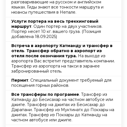
разговаривающие на русском и английском
языках. Гиды знают все тонкости маршрута и
нюансы путешествия в Непале.
Услуги портера на весь треккинговый
маршрут
. Один портер на двух участников.
Портер несет 10 кг. вашего груза. (
Позиция
добавлена 18.09.2025
)
Встреча в аэропорту Катманду и трансфер в
отель
.
Трансфер обратно в аэропорт из
отеля после окончания тура.
На выходе из
аэропорта Вас встретит представитель компании.
Трансфер из аэропорта на такси в заранее
забронированный отель.
Пермит
. Специальный документ требуемый для
посещения горных районов.
Все трансферы по программе
. Трансфер из
Катманду до Бесисахар на частном автобусе или
джипе. Трансфер на джипах из Бесисахар до
Дарапани. Трансфер из Муктинатх до Покхары на
джипах. Трансфер из Покхары до Катманду на
частном автобусе или джипе.