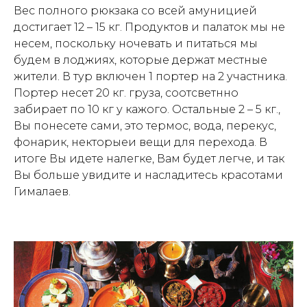
Вес полного рюкзака со всей амуницией
достигает 12 – 15 кг. Продуктов и палаток мы не
несем, поскольку ночевать и питаться мы
будем в лоджиях, которые держат местные
жители. В тур включен 1 портер на 2 участника.
Портер несет 20 кг. груза, соотсветнно
забирает по 10 кг у кажого. Остальные 2 – 5 кг.,
Вы понесете сами, это термос, вода, перекус,
фонарик, некторыеи вещи для перехода. В
итоге Вы идете налегке, Вам будет легче, и так
Вы больше увидите и насладитесь красотами
Гималаев.