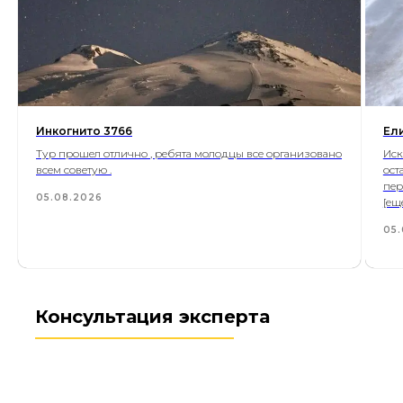
Инкогнито 3766
Ел
Тур прошел отлично , ребята молодцы все организовано
Иск
всем советую .
ост
пер
05.08.2026
[ещ
05.
Консультация эксперта